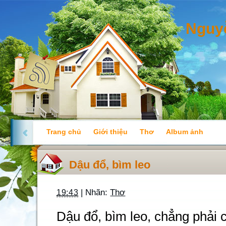
Nguy
Trang chủ
Giới thiệu
Thơ
Album ảnh
Dậu đổ, bìm leo
| Nhãn:
Thơ
19:43
Dậu đổ, bìm leo, chẳng phải 