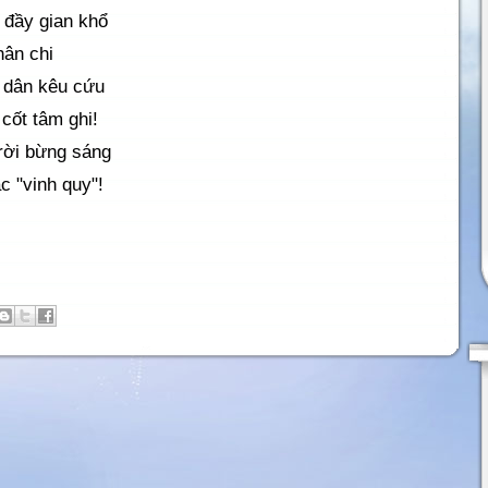
đầy gian khổ
hân chi
 dân kêu cứu
cốt tâm ghi!
rời bừng sáng
c "vinh quy"!