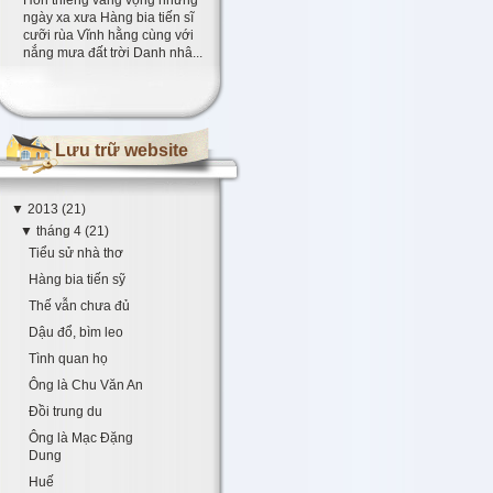
ngày xa xưa Hàng bia tiến sĩ
cưỡi rùa Vĩnh hằng cùng với
nắng mưa đất trời Danh nhâ...
Lưu trữ website
▼
2013
(21)
▼
tháng 4
(21)
Tiểu sử nhà thơ
Hàng bia tiến sỹ
Thế vẫn chưa đủ
Dậu đổ, bìm leo
Tình quan họ
Ông là Chu Văn An
Đồi trung du
Ông là Mạc Đặng
Dung
Huế