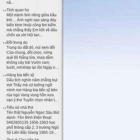
nă...
Tình quan họ
Một mảnh tình riêng giữa bầu
trời.... Ánh ngời sao sáng đáy
biển khơi Hoài công tìm kiếm
mà chẳng thấy Em hỡi về đâu
chốn xa vời Hội tan...
Đồi trung du
Trung du đắt đỏ, núi xem đồi
Của chung, đồi chọc, nóng
quê tôi Nắng lửa, mưa dầm
không cây trái Vườn cam,
bưởi, mít khép lại rồi! Ngày n...
Hàng bia tiến sỹ
Dấu tích nghìn năm chẳng bụi
mờ Thấy mà cứ tưởng ngỡ
mình mơ Hàng bia tiến sỹ trên
rùa ngủ Vang vọng hồn xưa
vạn ý thơ Tuyển chọn nhân t...
Tiểu sử nhà thơ
Tên thật Nguyễn Ngọc Sáu Bút
danh: Yên Bình Điện thoại:
0462850135 1956-1963 học
phổ thông cấp 2, 3 trường Ngô
Sỹ Liên Bắc Giang 1965-19...
Ông là Chu Văn An