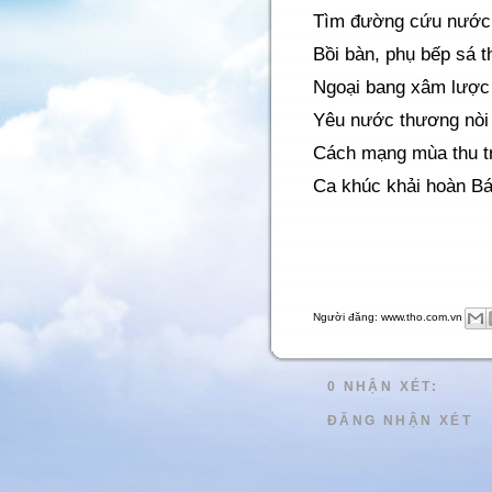
Tìm đường cứu nước 
Bồi bàn, phụ bếp sá t
Ngoại bang xâm lược
Yêu nước thương nòi 
Cách mạng mùa thu t
Ca khúc khải hoàn Bá
Người đăng:
www.tho.com.vn
0 NHẬN XÉT:
ĐĂNG NHẬN XÉT