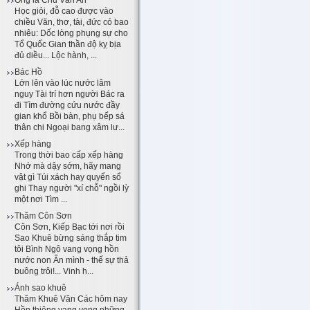
Học giỏi, đỗ cao được vào
chiều Văn, thơ, tài, đức có bao
nhiêu: Dốc lòng phụng sự cho
Tổ Quốc Gian thần độ kỵ bịa
đủ diều... Lộc hành, ...
Bác Hồ
Lớn lên vào lúc nước lâm
nguy Tài trí hơn người Bác ra
đi Tìm đường cứu nước đầy
gian khổ Bồi bàn, phụ bếp sá
thân chi Ngoại bang xâm lư...
Xếp hàng
Trong thời bao cấp xếp hàng
Nhớ mà dậy sớm, hãy mang
vật gì Túi xách hay quyển sổ
ghi Thay người "xí chỗ" ngồi lỳ
một nơi Tìm ...
Thăm Côn Sơn
Côn Sơn, Kiếp Bạc tới nơi rồi
Sao Khuê bừng sáng thắp tim
tôi Bình Ngô vang vọng hồn
nước non Ẩn mình - thế sự thả
buông trôi!... Vinh h...
Ánh sao khuê
Thăm Khuê Văn Các hôm nay
Hồn thiêng vang vọng những