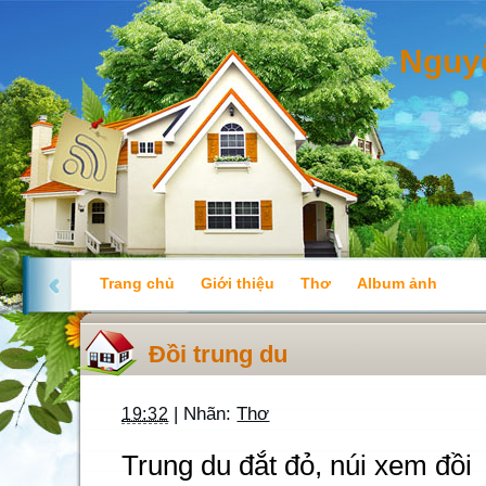
Nguy
Trang chủ
Giới thiệu
Thơ
Album ảnh
Đồi trung du
| Nhãn:
Thơ
19:32
Trung du đắt đỏ, núi xem đồi