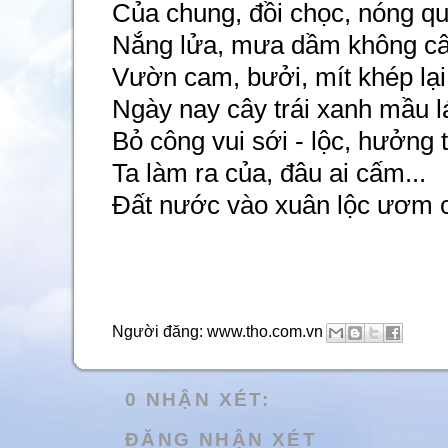
Của chung, đồi chọc, nóng qu
Nắng lửa, mưa dầm không cây
Vườn cam, bưởi, mít khép lại 
Ngày nay cây trái xanh mầu l
Bỏ công vui sới - lộc, hưởng t
Ta làm ra của, đâu ai cấm...
Đất nước vào xuân lộc ươm c
Người đăng:
www.tho.com.vn
0 NHẬN XÉT:
ĐĂNG NHẬN XÉT